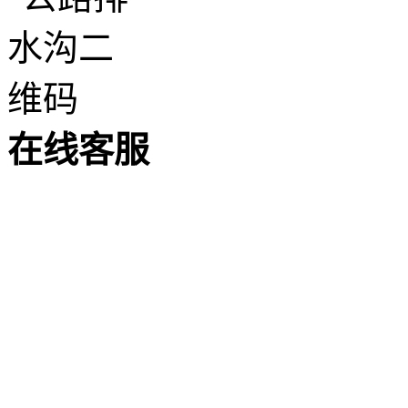
在
线
客
服